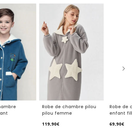
Robe de chambre pilou
Robe de chambre
pilou femme
enfant fille
119,90€
69,90€
/
/
Prix
Prix