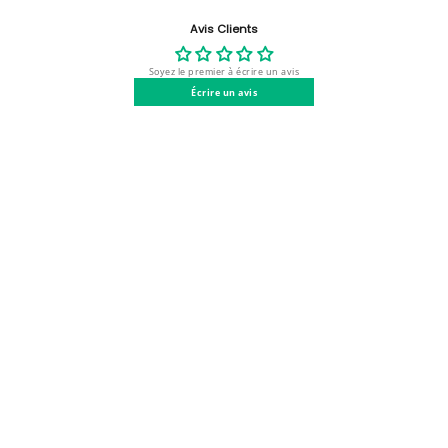
PRIX
PRIX
normal
normal
UNITAIRE
UNITAIRE
Avis Clients
Soyez le premier à écrire un avis
Écrire un avis