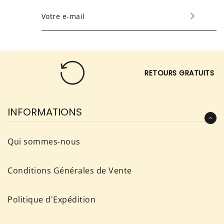
INSCRIVEZ-
VOUS
POUR
RECEVOIR
LES
RETOURS GRATUITS
TOUTES
DERNIÈRES
NOUVELLES,
INFORMATIONS
OFFRES
ET
Qui sommes-nous
STYLES
Conditions Générales de Vente
Politique d'Expédition