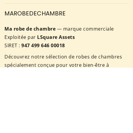
MAROBEDECHAMBRE
Ma robe de chambre
— marque commerciale
Exploitée par
LSquare Assets
SIRET :
947 499 646 00018
Découvrez notre sélection de robes de chambres
spécialement conçue pour votre bien-être à
domicile. Il est important de prendre du temps
pour vous !
Pour nous contacter, rendez vous sur notre page
de contact ou envoyez nous un mail à:
contact@ma-robe-de-chambre.com
Téléphone:
07 56 87 92 60