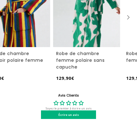
Robe de chambre
Robe de chambre hiver
femme polaire sans
femme
capuche
129,90€
129,90€
/
/
Prix
Prix
PRIX
PRIX
normal
normal
UNITAIRE
UNITAIRE
Avis Clients
Soyez le premier à écrire un avis
Écrire un avis