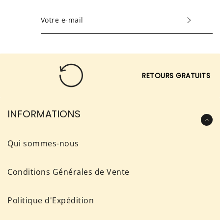
INSCRIVEZ-
VOUS
POUR
RECEVOIR
LES
RETOURS GRATUITS
TOUTES
DERNIÈRES
NOUVELLES,
INFORMATIONS
OFFRES
ET
Qui sommes-nous
STYLES
Conditions Générales de Vente
Politique d'Expédition