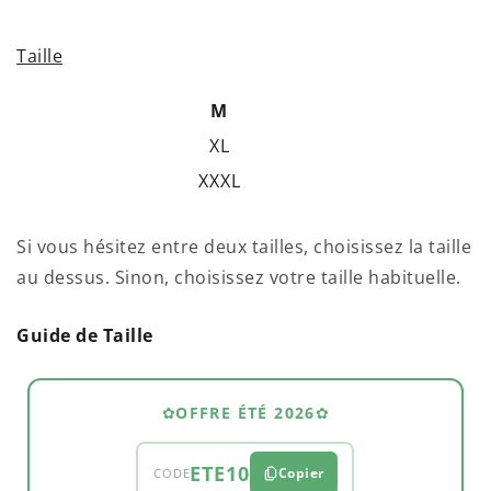
PRIX
normal
UNITAIRE
Taille
M
XL
XXXL
Si vous hésitez entre deux tailles, choisissez la taille
au dessus. Sinon, choisissez votre taille habituelle.
Guide de Taille
✿
OFFRE ÉTÉ 2026
✿
ETE10
Copier
CODE