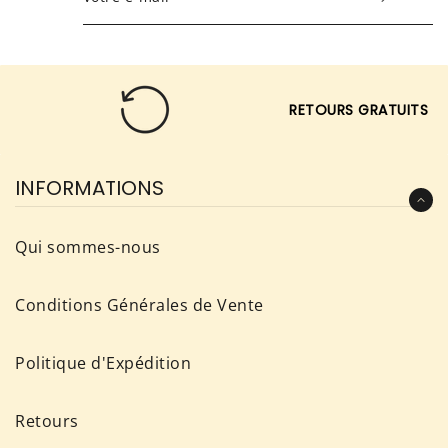
VOUS
POUR
RECEVOIR
LES
RETOURS GRATUITS
TOUTES
DERNIÈRES
NOUVELLES,
INFORMATIONS
OFFRES
ET
Qui sommes-nous
STYLES
Conditions Générales de Vente
Politique d'Expédition
Retours