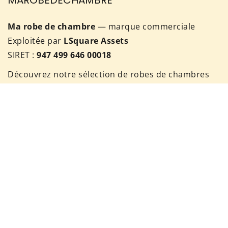
Ma robe de chambre
— marque commerciale
Exploitée par
LSquare Assets
SIRET :
947 499 646 00018
Découvrez notre sélection de robes de chambres
spécialement conçue pour votre bien-être à
domicile. Il est important de prendre du temps
pour vous !
Pour nous contacter, rendez vous sur notre page
de contact ou envoyez nous un mail à:
contact@ma-robe-de-chambre.com
Téléphone:
07 56 87 92 60
Laissez-nous un message vocal ou un SMS et nous
vous répondrons sous 24 heures ouvrées