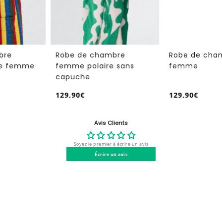
Robe de chambre
Robe de chambre hiver
femme polaire sans
femme
capuche
129,90€
129,90€
/
/
Prix
Prix
PRIX
PRIX
normal
normal
UNITAIRE
UNITAIRE
Avis Clients
Soyez le premier à écrire un avis
Écrire un avis