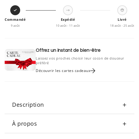
Commandé
Expédié
Livré
9 août
10 août - 11 août
18 août - 25 août
Offrez un instant de bien-être
Laissez vos proches choisir leur cocon de douceur
préféré
Découvrir les cartes cadeaux
+
Description
+
À propos