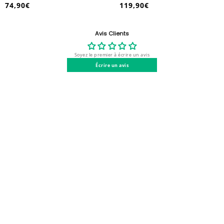
119,90€
69,90€
/
/
Prix
Prix
PRIX
PRIX
normal
normal
UNITAIRE
UNITAIRE
Avis Clients
Soyez le premier à écrire un avis
Écrire un avis