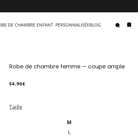
Recher
OBE DE CHAMBRE ENFANT
PERSONNALISÉE
BLOG
Pani
Robe de chambre femme — coupe ample
54,90€
/
Prix
PRIX
normal
UNITAIRE
Taille
M
L