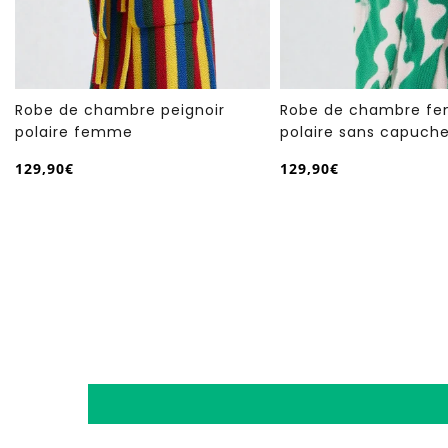
Robe de chambre femme
Robe de chambre hiv
polaire sans capuche
femme
129,90€
129,90€
/
/
Prix
Prix
PRIX
PRIX
normal
normal
UNITAIRE
UNITAIRE