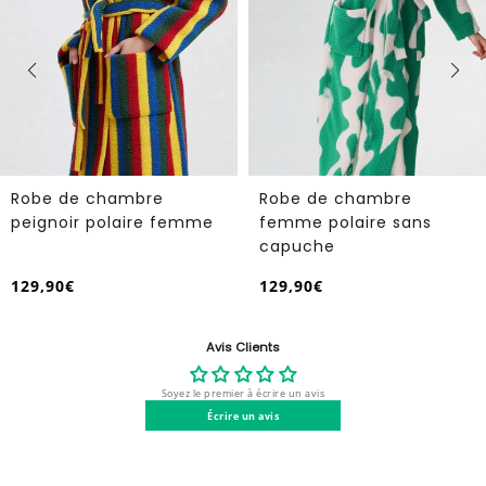
Robe de chambre
Robe de chambre hiver
femme polaire sans
femme
capuche
129,90€
129,90€
/
/
Prix
Prix
PRIX
PRIX
normal
normal
UNITAIRE
UNITAIRE
Avis Clients
Soyez le premier à écrire un avis
Écrire un avis