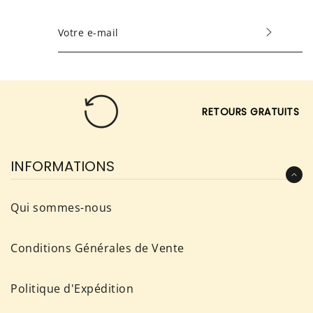
INSCRIVEZ-
VOUS
POUR
RECEVOIR
LES
RETOURS GRATUITS
TOUTES
DERNIÈRES
NOUVELLES,
INFORMATIONS
OFFRES
ET
Qui sommes-nous
STYLES
Conditions Générales de Vente
Politique d'Expédition