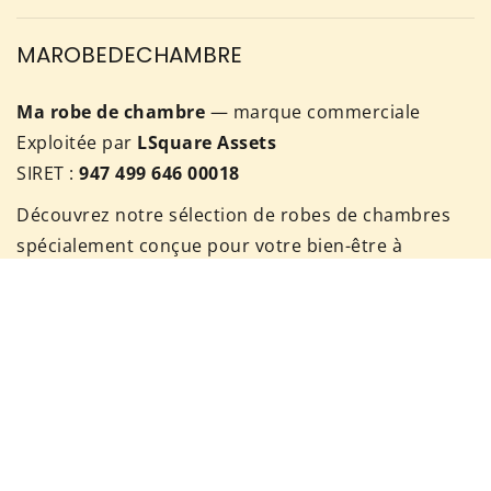
MAROBEDECHAMBRE
Ma robe de chambre
— marque commerciale
Exploitée par
LSquare Assets
SIRET :
947 499 646 00018
Découvrez notre sélection de robes de chambres
spécialement conçue pour votre bien-être à
domicile. Il est important de prendre du temps
pour vous !
Pour nous contacter, rendez vous sur notre page
de contact ou envoyez nous un mail à:
contact@ma-robe-de-chambre.com
Téléphone:
07 56 87 92 60