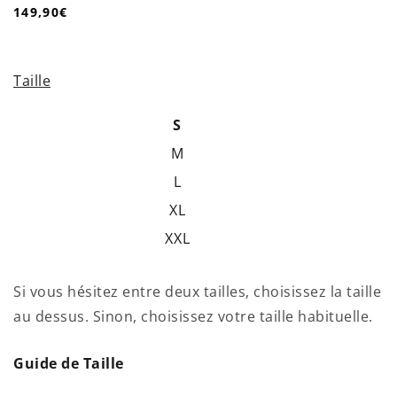
149,90€
/
Prix
PRIX
normal
UNITAIRE
Taille
S
M
L
XL
XXL
Si vous hésitez entre deux tailles, choisissez la taille
au dessus. Sinon, choisissez votre taille habituelle.
Guide de Taille