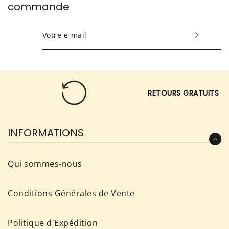
commande
INSCRIVEZ-
VOUS
POUR
RECEVOIR
LES
RETOURS GRATUITS
TOUTES
DERNIÈRES
NOUVELLES,
INFORMATIONS
OFFRES
ET
Qui sommes-nous
STYLES
Conditions Générales de Vente
Politique d'Expédition