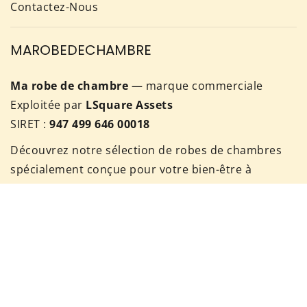
Contactez-Nous
MAROBEDECHAMBRE
Ma robe de chambre
— marque commerciale
Exploitée par
LSquare Assets
SIRET :
947 499 646 00018
Découvrez notre sélection de robes de chambres
spécialement conçue pour votre bien-être à
domicile. Il est important de prendre du temps
pour vous !
Pour nous contacter, rendez vous sur notre page
de contact ou envoyez nous un mail à:
contact@ma-robe-de-chambre.com
Téléphone:
07 56 87 92 60