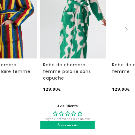
Robe de chambre
Robe de chambre hiver
femme polaire sans
femme
capuche
129,90€
129,90€
/
/
Prix
Prix
PRIX
PRIX
normal
normal
UNITAIRE
UNITAIRE
Avis Clients
Soyez le premier à écrire un avis
Écrire un avis