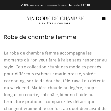
Passer
-10%
sur votre commande avec le code
ETE10
au
contenu
Navigation
Pani
Robe de chambre femme
La robe de chambre femme accompagne les
moments où l’on veut être à l’aise sans renoncer au
style. Cette collection réunit des modèles pensés
pour différents rythmes : matin pressé, soirée
cocooning, sortie de douche, télétravail ou détente
du week-end. Matière chaude ou légère, coupe
longue ou courte, col châle, kimono fluide ou
fermeture pratique : comparez les détails qui
changent vraiment le confort au quotidien avant de