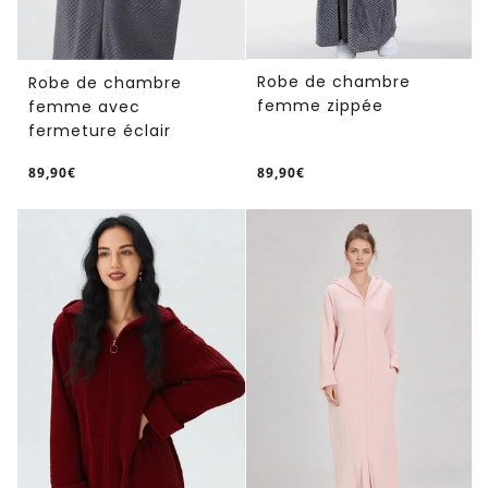
Robe de chambre
Robe de chambre
femme zippée
femme avec
fermeture éclair
89,90€
89,90€
/
/
Prix
Prix
PRIX
PRIX
normal
normal
UNITAIRE
UNITAIRE