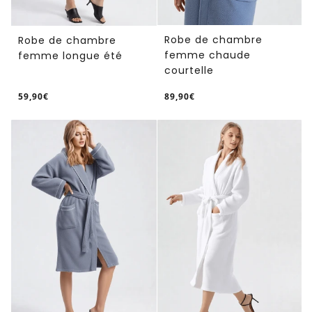
Robe de chambre
Robe de chambre
femme chaude
femme longue été
courtelle
59,90€
89,90€
/
/
Prix
Prix
PRIX
PRIX
normal
normal
UNITAIRE
UNITAIRE