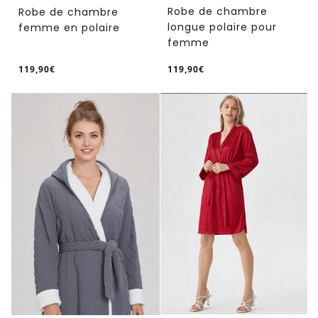
Robe de chambre
Robe de chambre
longue polaire pour
femme en polaire
femme
119,90€
119,90€
/
/
Prix
Prix
PRIX
PRIX
normal
normal
UNITAIRE
UNITAIRE