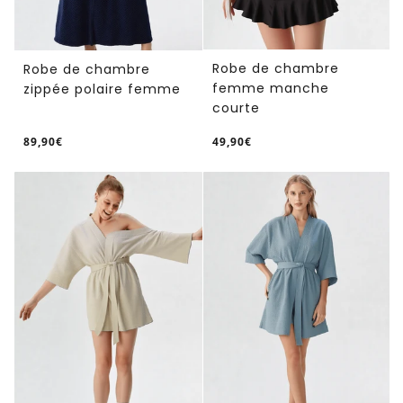
Robe de chambre
Robe de chambre
femme manche
zippée polaire femme
courte
89,90€
49,90€
/
/
Prix
Prix
PRIX
PRIX
normal
normal
UNITAIRE
UNITAIRE