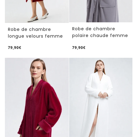
Robe de chambre
Robe de chambre
polaire chaude femme
longue velours femme
79,90€
79,90€
/
/
Prix
Prix
PRIX
PRIX
normal
normal
UNITAIRE
UNITAIRE