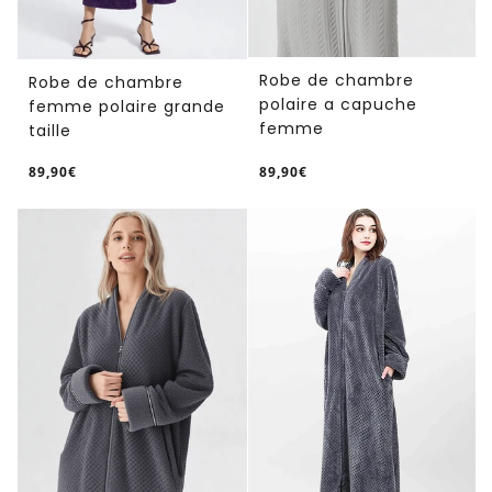
Robe de chambre
Robe de chambre
polaire a capuche
femme polaire grande
femme
taille
89,90€
89,90€
/
/
Prix
Prix
PRIX
PRIX
normal
normal
UNITAIRE
UNITAIRE