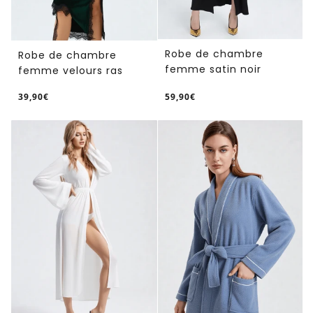
Robe de chambre
Robe de chambre
femme satin noir
femme velours ras
39,90€
59,90€
/
/
Prix
Prix
PRIX
PRIX
normal
normal
UNITAIRE
UNITAIRE