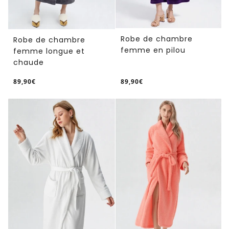
Robe de chambre
Robe de chambre
femme en pilou
femme longue et
chaude
89,90€
89,90€
/
/
Prix
Prix
PRIX
PRIX
normal
normal
UNITAIRE
UNITAIRE