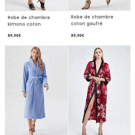
Robe de chambre
Robe de chambre
coton gaufré
kimono coton
89,90€
89,90€
/
/
Prix
Prix
PRIX
PRIX
normal
normal
UNITAIRE
UNITAIRE