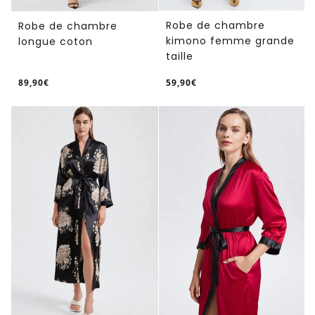
Robe de chambre
Robe de chambre
kimono femme grande
longue coton
taille
89,90€
59,90€
/
/
Prix
Prix
PRIX
PRIX
normal
normal
UNITAIRE
UNITAIRE