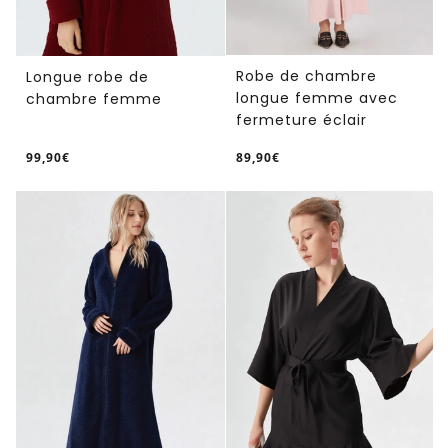
Robe de chambre
Longue robe de
longue femme avec
chambre femme
fermeture éclair
99,90€
89,90€
/
/
Prix
Prix
PRIX
PRIX
normal
normal
UNITAIRE
UNITAIRE