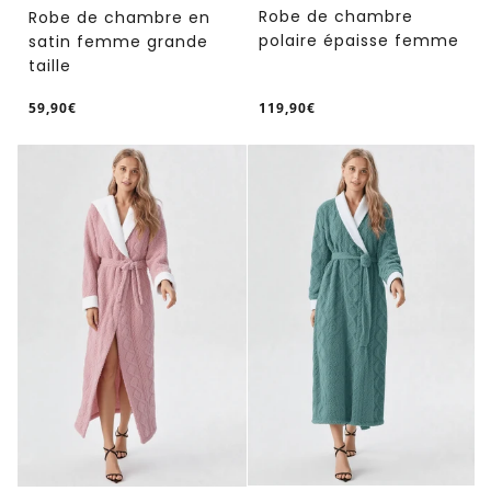
Robe de chambre
Robe de chambre en
polaire épaisse femme
satin femme grande
taille
59,90€
119,90€
/
/
Prix
Prix
PRIX
PRIX
normal
normal
UNITAIRE
UNITAIRE