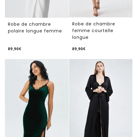
Robe de chambre
Robe de chambre
femme courtelle
polaire longue femme
longue
89,90€
89,90€
/
/
Prix
Prix
PRIX
PRIX
normal
normal
UNITAIRE
UNITAIRE