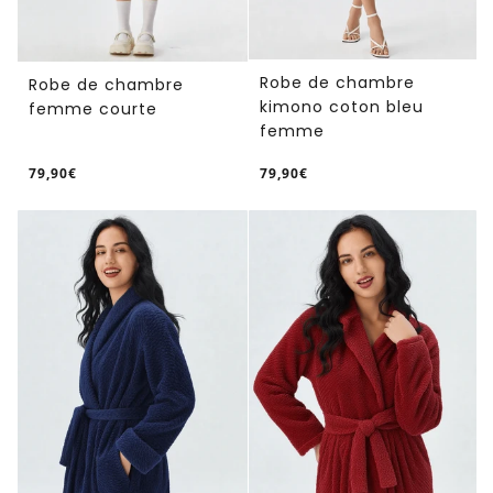
Robe de chambre
Robe de chambre
kimono coton bleu
femme courte
femme
79,90€
79,90€
/
/
Prix
Prix
PRIX
PRIX
normal
normal
UNITAIRE
UNITAIRE