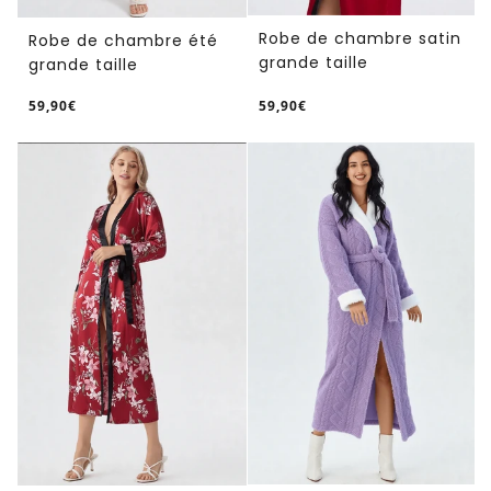
Robe de chambre satin
Robe de chambre été
grande taille
grande taille
59,90€
59,90€
/
/
Prix
Prix
PRIX
PRIX
normal
normal
UNITAIRE
UNITAIRE