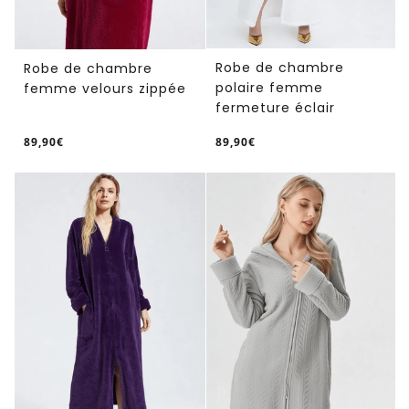
Robe de chambre
Robe de chambre
polaire femme
femme velours zippée
fermeture éclair
89,90€
89,90€
/
/
Prix
Prix
PRIX
PRIX
normal
normal
UNITAIRE
UNITAIRE