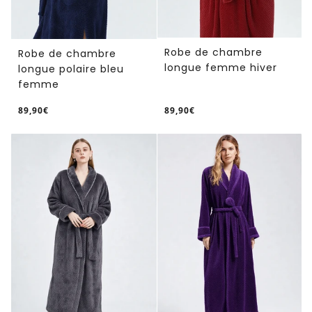
Robe de chambre
Robe de chambre
longue femme hiver
longue polaire bleu
femme
89,90€
89,90€
/
/
Prix
Prix
PRIX
PRIX
normal
normal
UNITAIRE
UNITAIRE