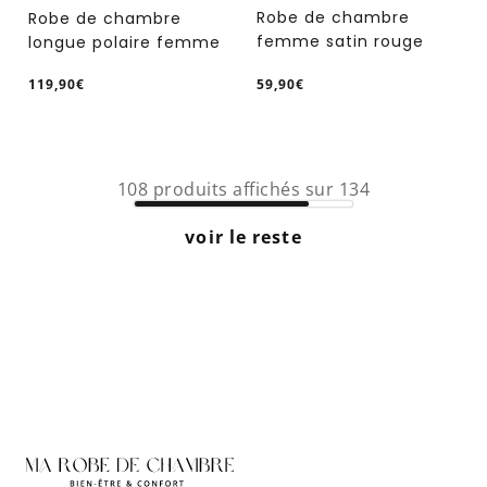
Robe de chambre
Robe de chambre
femme satin rouge
longue polaire femme
119,90€
59,90€
/
/
Prix
Prix
PRIX
PRIX
normal
normal
UNITAIRE
UNITAIRE
108
produits affichés sur
134
voir le reste
1
2
3
4