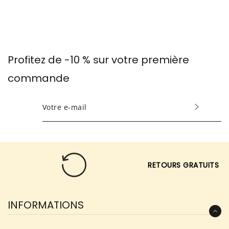
Profitez de -10 % sur votre première
commande
INSCRIVEZ-
VOUS
POUR
RECEVOIR
LES
SAV FRANÇAIS RÉACTIF
TOUTES
DERNIÈRES
NOUVELLES,
INFORMATIONS
OFFRES